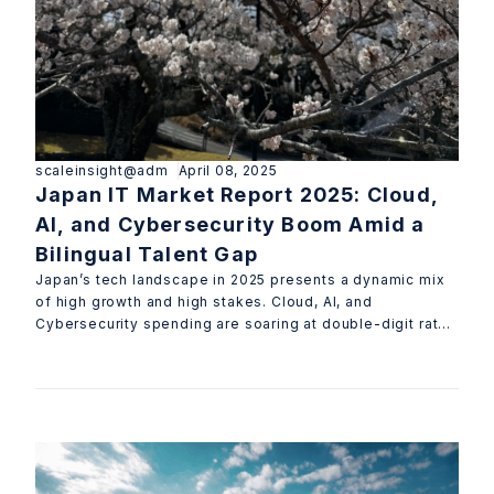
scaleinsight@adm
April 08, 2025
Japan IT Market Report 2025: Cloud,
AI, and Cybersecurity Boom Amid a
Bilingual Talent Gap
Japan’s tech landscape in 2025 presents a dynamic mix
of high growth and high stakes. Cloud, AI, and
Cybersecurity spending are soaring at double-digit rates
even as companies face a severe shortage o