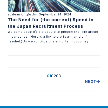
scaleinsight@adm
September 24, 2024
The Need for (the correct) Speed in
the Japan Recruitment Process
Welcome back! It’s a pleasure to present the fifth article
in our series. (Here is a link to the fourth article if
needed.) As we continue this enlightening journey
together, we eagerly anti
01
02
03
NEXT