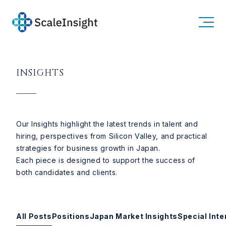
Candidates
INSIGHTS
Clients
About
Company
Team
Careers
Our Insights highlight the latest trends in talent and
Insights
hiring, perspectives from Silicon Valley, and practical
strategies for business growth in Japan.
Each piece is designed to support the success of
both candidates and clients.
All Posts
Positions
Japan Market Insights
Special Inte