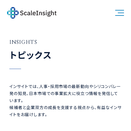
Candidates
求職者の方
INSIGHTS
Clients
採用企業の方
About
事業紹介
トピックス
Company
会社概要
Team
チーム
Careers
採用情報
Insights
トピックス
インサイトでは、人事・採用市場の最新動向やシリコンバレー
発の知見、日本市場での事業拡大に役立つ情報を発信して
います。
候補者と企業双方の成長を支援する視点から、有益なインサ
イトをお届けします。